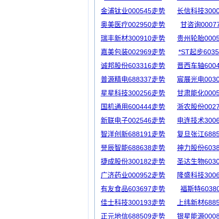
金浦钛业000545走势
长信科技300
奥美医疗002950走势
甘咨询0007
瑞丰新材300910走势
贵州轮胎000
嘉美包装002969走势
*ST起步603
诚邦股份603316走势
晋西车轴600
普源精电688337走势
宸展光电003
星星科技300256走势
甘肃能化000
国机通用600444走势
浙农股份002
新联电子002546走势
电连技术300
智洋创新688191走势
复旦张江688
誉辰智能688638走势
神力股份603
捷成股份300182走势
圣达生物603
广济药业000952走势
隆盛科技300
有友食品603697走势
福斯特6038
佳士科技300193走势
上纬新材688
正元地信688509走势
银星能源000