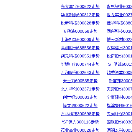
光大嘉宝600622走势
永杉锂业603
华北制药600812走势
世龙实业002
锐新科技300828走势
佳华科技688
五粮液000858走势
同兴科技003
上海机场600009走势
博云新材002
高测股份688556走势
汉得信息300
创元科技000551走势
锐奇股份300
华银电力600744走势
ST明诚600
万润股份002643走势
越秀资本000
天士力600535走势
新宙邦3000
北方华创002371走势
天常股份300
创世纪300083走势
宁夏建材600
恒立退000622走势
旗滨集团601
万马科技300698走势
先河环保300
*ST保力300116走势
国联股份603
茂业商业600828走势
酒钢宏兴600