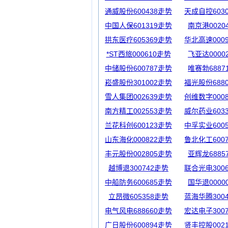
通威股份600438走势
天成自控603
中国人保601319走势
南京港0020
拱东医疗605369走势
华北高速000
*ST西旅000610走势
飞亚达0000
中储股份600787走势
唯赛勃6887
崧盛股份301002走势
福光股份688
雪人集团002639走势
创维数字000
南方精工002553走势
威尔药业603
兰花科创600123走势
中孚实业600
山东海化000822走势
鲁北化工600
丰元股份002805走势
亚辉龙6885
越博退300742走势
联合光电300
中船防务600685走势
国华退0000
立昂微605358走势
蓝海华腾300
电气风电688660走势
宏达电子300
广日股份600894走势
贤丰控股002