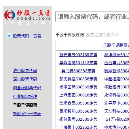
股票行情查询
千股千评股评网
股票走势个股点评
股票代码一览表
千股千评股票
智光电气002169走势
林洋能源601
华鼎股份601113走势
西昌电力600
沪市股票代码
英飞特300582走势
赛摩智能300
楚天科技300358走势
中超控股002
深市股票代码
郴电国际600969走势
华致酒行300
创业板股票代码
上港集团600018走势
永悦科技603
行业概念板块
佳禾食品605300走势
先导基电600
千股千评股票
泰禾智能603656走势
天准科技688
新股发行一览表
拓普集团601689走势
ST万邦002
上海莱士002252走势
中水渔业000