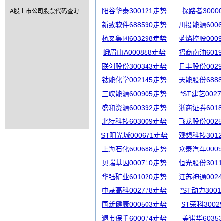
阳谷华泰300121走势
探路者3000
A股上市公司股票代码查询
新致软件688590走势
川投能源600
杭叉集团603298走势
蓝焰控股000
峨眉山A000888走势
招商南油601
联创股份300343走势
日丰股份002
钛能化学002145走势
天能股份688
三峡能源600905走势
*ST建艺002
盛和资源600392走势
浙商证券601
北特科技603009走势
飞龙股份002
ST阳光城000671走势
观想科技301
上海石化600688走势
众泰汽车000
贝瑞基因000710走势
恒光股份301
华钰矿业601020走势
江苏神通002
中晟高科002778走势
*ST动力300
国新健康000503走势
ST荣科300
退市保千600074走势
美诺华6035