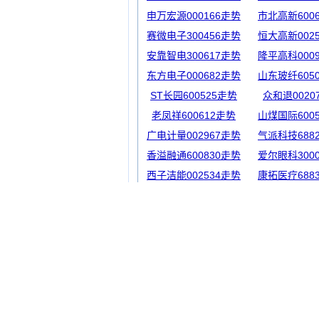
申万宏源000166走势
市北高新600
赛微电子300456走势
恒大高新002
安靠智电300617走势
隆平高科000
东方电子000682走势
山东玻纤605
ST长园600525走势
众和退0020
老凤祥600612走势
山煤国际600
广电计量002967走势
气派科技688
香溢融通600830走势
爱尔眼科300
西子洁能002534走势
康拓医疗688
太龙股份300650走势
尤夫股份002
江苏新能603693走势
京投发展600
福瑞医科300049走势
歌华有线600
*ST威领002667走势
天地数码300
奥飞娱乐002292走势
彩讯股份300
思特奇300608走势
大立科技002
新大正002968走势
西力科技688