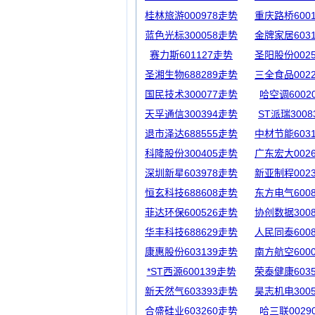
桂林旅游000978走势
重庆路桥600
蓝色光标300058走势
金牌家居603
赛力斯601127走势
圣阳股份002
圣湘生物688289走势
三全食品002
国民技术300077走势
哈空调6002
天孚通信300394走势
ST派瑞300
退市泽达688555走势
中材节能603
科隆股份300405走势
广东宏大002
深圳新星603978走势
新亚制程002
恒玄科技688608走势
东方电气600
菲达环保600526走势
协创数据300
华丰科技688629走势
人民同泰600
康惠股份603139走势
南方航空600
*ST西源600139走势
荣泰健康603
新天然气603393走势
昊志机电300
合盛硅业603260走势
哈三联0029