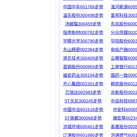
中国中车601766走势
淮河能源600
温氏股份300498走势
富邦科技300
汤姆猫300459走势
东风股份600
恒申新材000782走势
分众传媒002
宇瞳光学300790走势
华阳股份600
东山精密002384走势
电投产融000
道氏技术300409走势
云赛智联600
首钢股份000959走势
工商银行601
福安药业300194走势
国药一致000
齐心集团002301走势
桐昆股份601
芯瑞达002983走势
兆新股份002
ST天玑300245走势
中自科技688
中国中冶601618走势
中安科6006
ST南都300068走势
潮宏基0023
洪城环境600461走势
泰嘉股份002
辽港股份601880走势
洪通燃气605