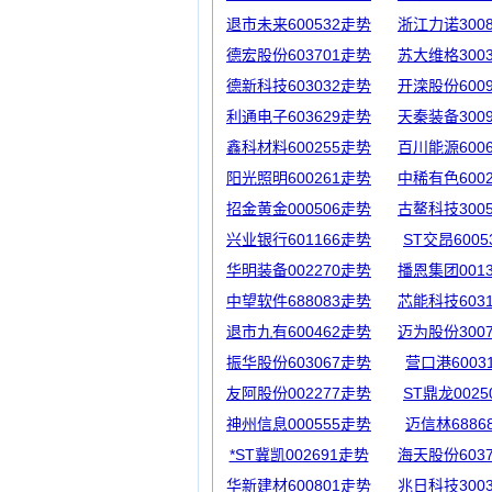
退市未来600532走势
浙江力诺300
德宏股份603701走势
苏大维格300
德新科技603032走势
开滦股份600
利通电子603629走势
天秦装备300
鑫科材料600255走势
百川能源600
阳光照明600261走势
中稀有色600
招金黄金000506走势
古鳌科技300
兴业银行601166走势
ST交昂600
华明装备002270走势
播恩集团001
中望软件688083走势
芯能科技603
退市九有600462走势
迈为股份300
振华股份603067走势
营口港6003
友阿股份002277走势
ST鼎龙002
神州信息000555走势
迈信林6886
*ST冀凯002691走势
海天股份603
华新建材600801走势
兆日科技300