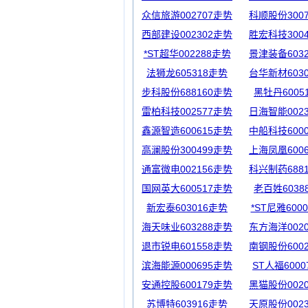
众信旅游002707走势
科顺股份300
西部建设002302走势
胜宏科技300
*ST超华002288走势
景津装备603
法狮龙605318走势
台华新材603
步科股份688160走势
黑牡丹6005
雷柏科技002577走势
日海智能002
鑫源智造600615走势
中船科技600
高澜股份300499走势
上海凤凰600
通富微电002156走势
科兴制药688
国网英大600517走势
老百姓6038
新宏泰603016走势
*ST尼雅600
海天味业603288走势
东方海洋002
退市锐电601558走势
南钢股份600
滨海能源000695走势
ST人福600
安通控股600179走势
黑猫股份002
苏博特603916走势
天原股份002