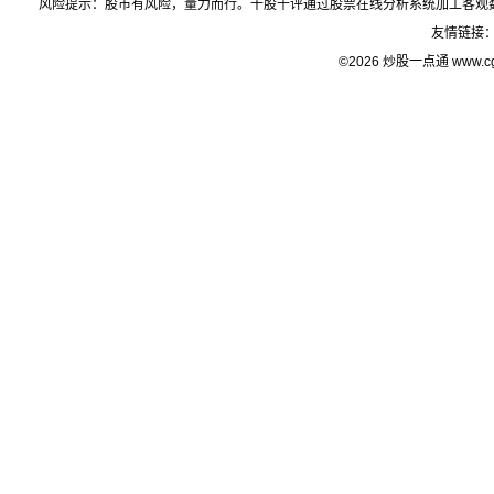
风险提示：股市有风险，量力而行。千股千评通过股票在线分析系统加工客观
友情链接
©2026 炒股一点通 www.c