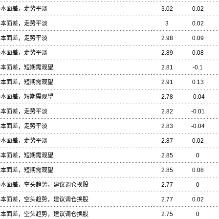
基本面差，走势平淡
3.02
0.02
基本面差，走势平淡
3
0.02
基本面差，走势平淡
2.98
0.09
基本面差，走势平淡
2.89
0.08
基本面差，短期需观望
2.81
-0.1
基本面差，短期需观望
2.91
0.13
基本面差，短期需观望
2.78
-0.04
基本面差，走势平淡
2.82
-0.01
基本面差，走势平淡
2.83
-0.04
基本面差，走势平淡
2.87
0.02
基本面差，短期需观望
2.85
0
基本面差，短期需观望
2.85
0.08
基本面差，空头趋势，建议调仓换股
2.77
0
基本面差，空头趋势，建议调仓换股
2.77
0.02
基本面差，空头趋势，建议调仓换股
2.75
0