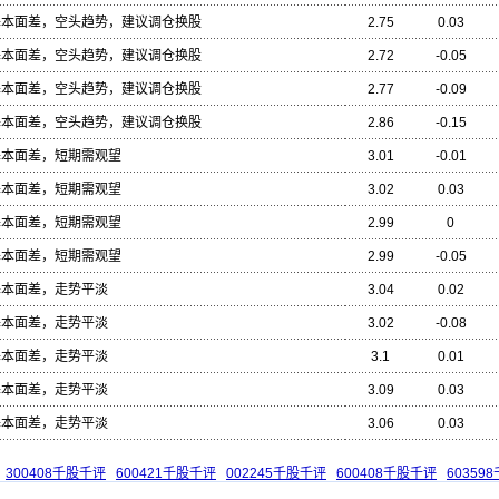
基本面差，空头趋势，建议调仓换股
2.75
0.03
基本面差，空头趋势，建议调仓换股
2.72
-0.05
基本面差，空头趋势，建议调仓换股
2.77
-0.09
基本面差，空头趋势，建议调仓换股
2.86
-0.15
基本面差，短期需观望
3.01
-0.01
基本面差，短期需观望
3.02
0.03
基本面差，短期需观望
2.99
0
基本面差，短期需观望
2.99
-0.05
基本面差，走势平淡
3.04
0.02
基本面差，走势平淡
3.02
-0.08
基本面差，走势平淡
3.1
0.01
基本面差，走势平淡
3.09
0.03
基本面差，走势平淡
3.06
0.03
300408千股千评
600421千股千评
002245千股千评
600408千股千评
60359