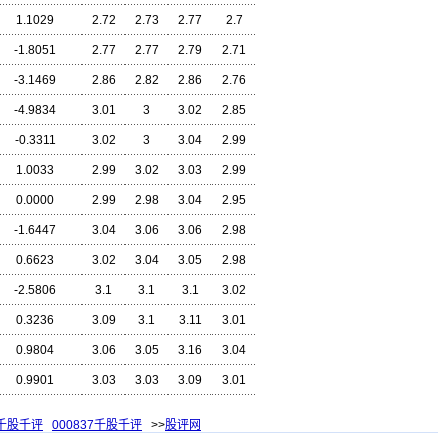
1.1029
2.72
2.73
2.77
2.7
-1.8051
2.77
2.77
2.79
2.71
-3.1469
2.86
2.82
2.86
2.76
-4.9834
3.01
3
3.02
2.85
-0.3311
3.02
3
3.04
2.99
1.0033
2.99
3.02
3.03
2.99
0.0000
2.99
2.98
3.04
2.95
-1.6447
3.04
3.06
3.06
2.98
0.6623
3.02
3.04
3.05
2.98
-2.5806
3.1
3.1
3.1
3.02
0.3236
3.09
3.1
3.11
3.01
0.9804
3.06
3.05
3.16
3.04
0.9901
3.03
3.03
3.09
3.01
8千股千评
000837千股千评
>>
股评网