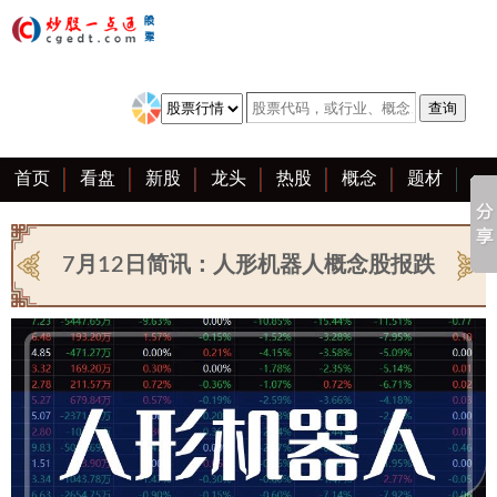
首页
看盘
新股
龙头
热股
概念
题材
亮点
创业板
资料
复盘
区块链
大全
7月12日简讯：人形机器人概念股报跌