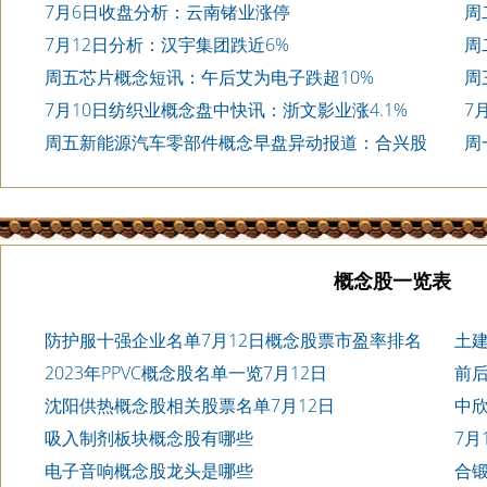
7月6日收盘分析：云南锗业涨停
周
7月12日分析：汉宇集团跌近6%
周
周五芯片概念短讯：午后艾为电子跌超10%
周
近5
7月10日纺织业概念盘中快讯：浙文影业涨4.1%
7
周五新能源汽车零部件概念早盘异动报道：合兴股
周
份跌停
概念股一览表
防护服十强企业名单7月12日概念股票市盈率排名
土
2023年PPVC概念股名单一览7月12日
前后
沈阳供热概念股相关股票名单7月12日
中
吸入制剂板块概念股有哪些
7月
电子音响概念股龙头是哪些
合