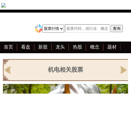
首页
看盘
新股
龙头
热股
概念
题材
亮点
创业板
资料
复盘
区块链
大全
机电相关股票