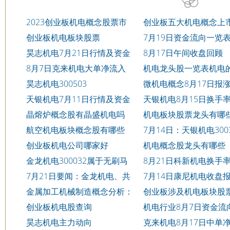
2023创业板机电概念股票市
创业板五大机电概念上
值排名7/21
司排名2023市值榜单
创业板机电板块股票
7月19日资金流向一览表
威机电003021
昊志机电7月21日行情及资金
8月17日午间收盘回顾
流向一览表
8月7日克来机电大单净流入
机电龙头股一览表机电
13.15万
大龙头股简要分析
昊志机电300503
微机电概念8月17日报
天银机电7月11日行情及资金
天银机电8月15日换手
流向一览表
4.12%
晶熔炉概念股有晶盛机电吗
机电板块股票龙头有哪
航空机电板块概念股有哪些
7月14日：天银机电3003
个股资金流向
创业板机电公司哪家好
机电概念股龙头有哪些
金龙机电300032属于无刷马
8月21日科新机电换手
达概念股吗
0.92%
7月21日要闻：金龙机电、共
7月14日康尼机电收盘
达电声涨超10%
5.01元
金属加工机械制造概念分析：
创业板涉及机电板块股
周四早盘报跌
单一览8/18
创业板机电股查询
机电行业8月7日资金流
行榜一览
昊志机电主力动向
克来机电8月17日中单