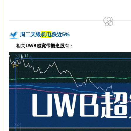
周二天银
机电
跌近5%
相关
UWB超宽带概念股
有：