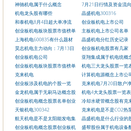
入255.17万
神驰机电属于什么概念
7月21日行情及资金流
询昊志机电
机电龙头股有哪些
晶盛机电300316
和泰机电8月4日超大单净流
创业板机电上市公司
入38.51万
创业板机电板块股票市值榜单
主板机电上市公司名单
一览表8/21
上海机电600835有什么题材
晶盛机电分红历史记录
昊志机电主力动向：7月13日
创业板机电股票有几家
净流出5307.15万元
创业板机电公司
亚翔集成属于机电统概
吗
创业板机电板块股票市值榜单
机电三大龙头股票一览表
一览表8/14
克来机电
计算机电源概念上市公
票有哪些
创业板涉及机电的个股一览
克来机电7月20日散户
7/21
入899.06万
金龙机电属于无刷马达概念股
机电4大龙头股票一览表8
吗
创业板机电概念股票名单创业
冷却水硬管概念股有克
板机电概念股票一览
电吗
天银机电300342
克来机电是不是CO2热
调概念股
航天机电是不是太阳能发电集
晶盛机电是什么行业的
成概念股
创业板机电概念股票创业板机
盛帮股份属于机电设备