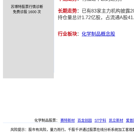
苏博特股票行情诊断
长期走势
：
已有83家主力机构披露20
免费诊股 1600 次
持仓量总计1.72亿股，占流通A股41.
行业板块
：
化学制品概念股
化学制品股票：
赛特新材
百龙创园
ST宁科
凯立新材
爱普
风险提示：股市有风险，量力而行。千股千评通过股票在线分析系统加工客观