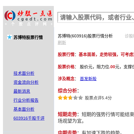
股票行情查询
苏博特(603916)股票行情分析
诊股时
苏博特股票行情
刷新
股票行情
：
基本面差，走势较强，可考虑
股票价格
：
股价
元，阻力位
.00
元，支撑
技术面分析
涉及概念
：
首发新股
资金流向分析
综合分析
：
最新消息
股票点评5.4分
行业分析报告
基本面分析
短期走势
：
短期的强势行情可能结
603916千股千评
场观望为宜。
中期走势
：
有加速下跌的趋势。