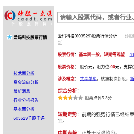
股票行情查询
爱玛科技(603529)股票行情分析
诊股时
爱玛科技股票行情
新
股票行情
：
基本面一般，短期需观望
个
股票价格
：
股价
元，阻力位
.00
元，支撑
技术面分析
涉及概念
：
共享单车
，核准制次新股，
资金流向分析
综合分析
：
最新消息
股票点评5.3分
行业分析报告
基本面分析
短期走势
：
前期的强势行情已经结
603529千股千评
宜。
中期走势
：
正处于反弹阶段。