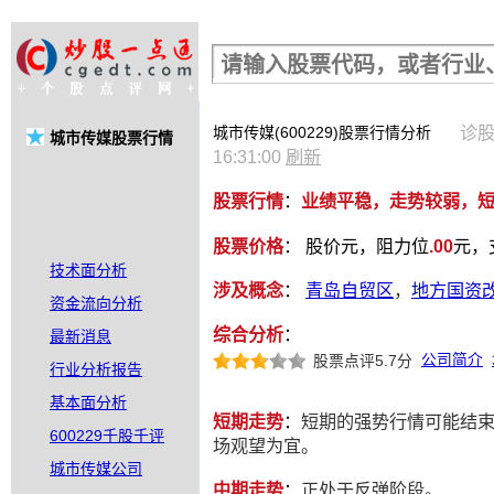
股票行情查询
诊股
城市传媒(600229)股票行情分析
城市传媒股票行情
16:31:00
刷新
股票行情
：
业绩平稳，走势较弱，
股票价格
：
股价
元，阻力位
.00
元，
技术面分析
涉及概念
：
青岛自贸区
，
地方国资
资金流向分析
综合分析
：
最新消息
公司简介
股票点评5.7分
行业分析报告
基本面分析
短期走势
：
短期的强势行情可能结
600229千股千评
场观望为宜。
城市传媒公司
中期走势
：
正处于反弹阶段。