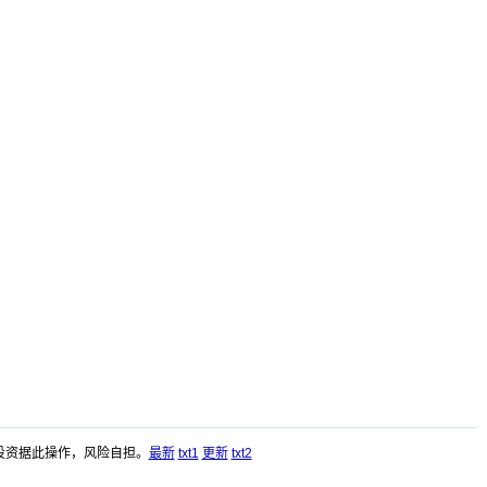
投资据此操作，风险自担。
最新
txt1
更新
txt2