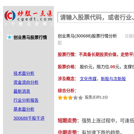
股票行情查询
创业黑马(300688)股票行情分析
诊股时
创业黑马股票行情
新
股票行情
：
不具备长期投资价值，走势平
股票价格
：
股价
元，阻力位
.00
元，支撑
技术面分析
涉及概念
：
文化传媒
，
新股与次新股
资金流向分析
综合分析
：
最新消息
股票点评5.3分
行业分析报告
基本面分析
300688千股千评
短期走势
：
强势上涨过程中，可逢
中期走势
：
有加速下跌的趋势。