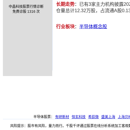
长期走势
：
已有3家主力机构披露202
中晶科技股票行情诊断
仓量总计12.32万股，占流通A股0.1
免费诊股 1316 次
行业板块
：
半导体概念股
半导体股票：
有研新材
恒玄科技
希荻微
盛美上海
上海贝
风险提示：股市有风险，量力而行。千股千评通过股票在线分析系统加工客观