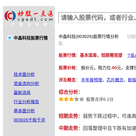
股票行情查询
中晶科技(003026)股票行情分析
诊股时
中晶科技股票行情
新
股票行情
：
基本面差，短期需观望
个股
股票价格
：
股价
元，阻力位
.00
元，支撑
技术面分析
涉及概念
：
半年报预增
，
芯片概念
，
新
资金流向分析
综合分析
：
最新消息
股票点评6.1分
行业分析报告
基本面分析
短期走势
：
弱势下跌过程中，可逢
003026千股千评
中期走势
：
回落整理中且下跌有加