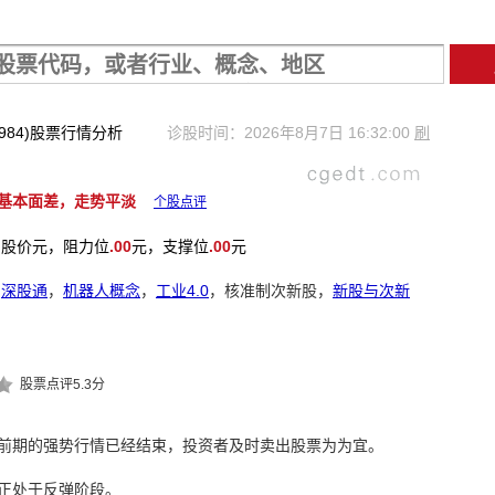
2984)股票行情分析
诊股时间：2026年8月7日 16:32:00
刷
基本面差，走势平淡
个股点评
股价
元，阻力位
.00
元，支撑位
.00
元
深股通
，
机器人概念
，
工业4.0
，核准制次新股，
新股与次新
股票点评5.3分
前期的强势行情已经结束，投资者及时卖出股票为为宜。
正处于反弹阶段。