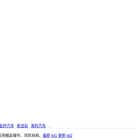
金杯汽车
新坐标
英利汽车
…
投资据此操作，风险自担。
最新
txt1
更新
txt2