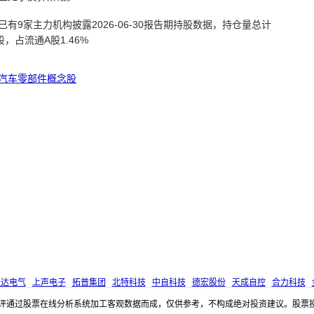
已有9家主力机构披露2026-06-30报告期持股数据，持仓量总计
万股，占流通A股1.46%
汽车零部件概念股
通达电气
上声电子
拓普集团
北特科技
中自科技
德宏股份
天成自控
合力科技
评通过股票在线分析系统加工客观数据而成，仅供参考，不构成绝对投资建议。股票