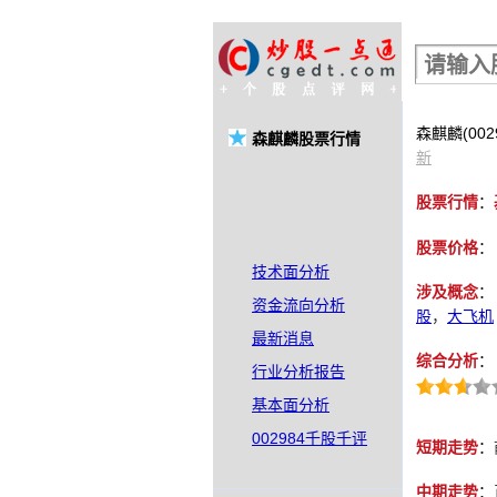
股票行情查询
森麒麟(00
森麒麟股票行情
新
股票行情
：
股票价格
：
技术面分析
涉及概念
：
资金流向分析
股
，
大飞机
最新消息
综合分析
：
行业分析报告
基本面分析
002984千股千评
短期走势
：
中期走势
：