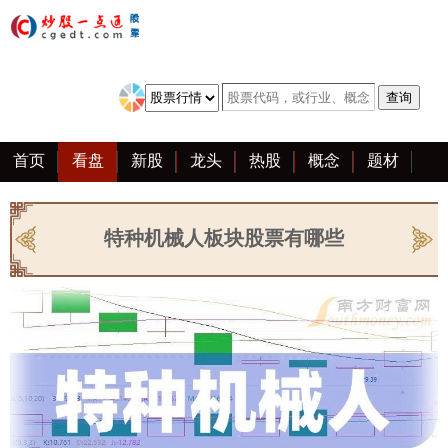
首页
看盘
新股
龙头
热股
概念
题材
亮点
创业板
资料
复盘
区块链
大全
特种机械人板块股票有哪些