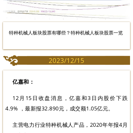
特种机械人板块股票有哪些？特种机械人板块股票一览
2023/12/15
亿嘉和：
12月15日收盘消息，亿嘉和3日内股价下跌
4.9% ，最新报32.890元，成交额1.05亿元。
主营电力行业特种机械人产品，2020年年报4月