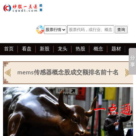
首页
看盘
新股
龙头
热股
概念
题材
亮点
创业板
资料
复盘
区块链
大全
mems传感器概念股成交额排名前十名