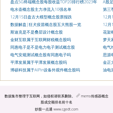
盘点5G终端概念股每股收益TOP20排行榜2023年
A股
第三季度
电水壶概念股主力净流入10强名单
第三
10家公
12月15日盘古大模型概念股票报跌
12
数据解盘|狂犬疫苗概念股五大熊股一览
12
斯迪克是不是叠层设计概念股
花架
金财互联属于互联网财税概念股吗
梦天
同惠电子是不是电力电子测试概念股
电气
电气安规测试概念股有同惠电子吗
思源
平潭发展属于平潭发展概念股吗
金正
博硕科技属于AIPin设备外观件概念股吗
油电
数据集市整理于互联网，如侵权请联系删除。
mems传感器概念
股成交额排名前十名
炒股一点通
www.cgedt.com