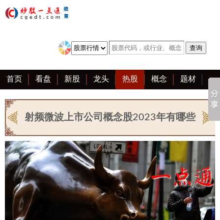
首页
看盘
新股
龙头
热股
概念
题材
亮点
创业板
资料
复盘
区块链
大全
射频微波上市公司概念股2023年有哪些