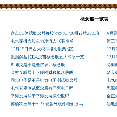
概念股一览表
盘点5G终端概念股每股收益TOP20排行榜2023年
A股
第三季度
电水壶概念股主力净流入10强名单
第三
10家公
12月15日盘古大模型概念股票报跌
12
数据解盘|狂犬疫苗概念股五大熊股一览
12
斯迪克是不是叠层设计概念股
花架
金财互联属于互联网财税概念股吗
梦天
同惠电子是不是电力电子测试概念股
电气
电气安规测试概念股有同惠电子吗
思源
平潭发展属于平潭发展概念股吗
金正
博硕科技属于AIPin设备外观件概念股吗
油电