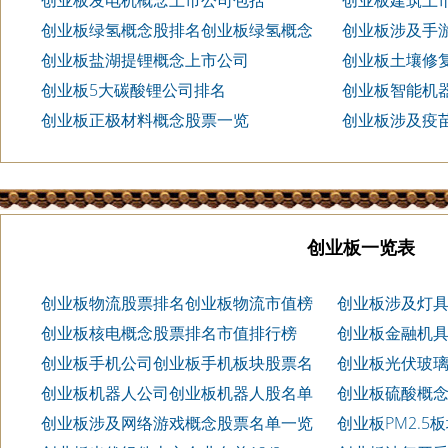
创业板发电机概念上市公司包括
创业板建筑上市
创业板绿氢概念股排名创业板绿氢概念
创业板涉及手游
股有哪些
创业板盐湖提锂概念上市公司
创业板土壤修
排名2023
创业板5大碳酸锂公司排名
创业板智能机
创业板正极材料概念股票一览
创业板涉及疫苗
创业板一览表
创业板物流股票排名创业板物流市值榜
创业板涉及灯具
单
创业板核电概念股票排名市值排行榜
创业板金融机
创业板手机公司创业板手机板块股票名
创业板光伏玻
单2023
排名2023
创业板机器人公司创业板机器人股名单
创业板硫酸概
2023
创业板涉及网络游戏概念股票名单一览
创业板PM2.5