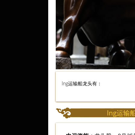
lng运输船龙头有：
lng运输