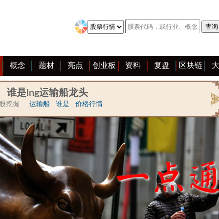
概念
题材
亮点
创业板
资料
复盘
区块链
谁是lng运输船龙头
热股挖掘
运输船
谁是
价格行情