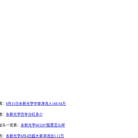
情：
8月31日永新光学中单净流入168.94万
据：
永新光学历年分红多少
龙头一览表：
永新光学603297股票怎么样
讯：
永新光学8月4日超大单净流出5.12万