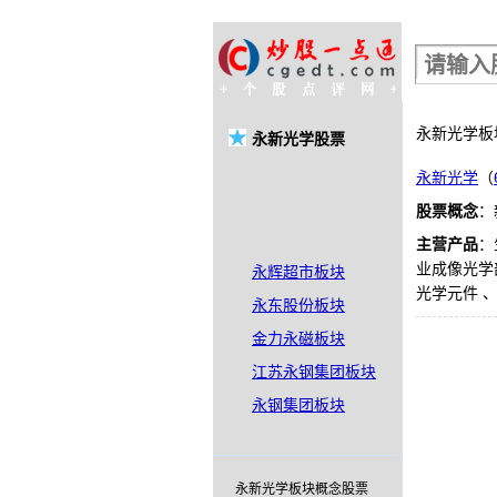
股票行情查询
永新光学
永新光学股票
永新光学
（
股票概念
：
主营产品
：
业成像光学
永辉超市板块
光学元件 
永东股份板块
金力永磁板块
江苏永钢集团板块
永钢集团板块
永新光学板块概念股票